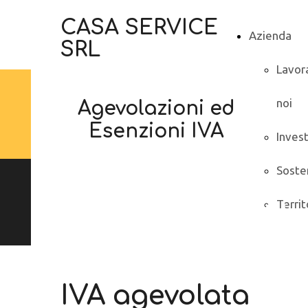
CASA SERVICE
Azienda
SRL
Lavor
noi
Agevolazioni ed
Esenzioni IVA
Inves
Sosten
Elettrodomestici.
Territ
IVA agevolata